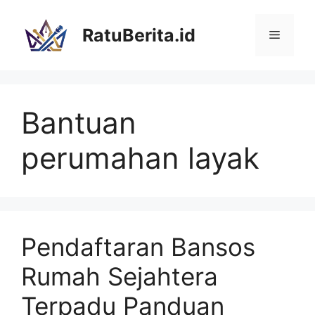
Langsung
ke
RatuBerita.id
Menu
isi
Bantuan
perumahan layak
Pendaftaran Bansos
Rumah Sejahtera
Terpadu Panduan