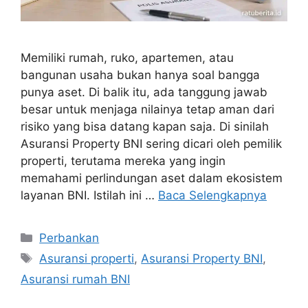
Memiliki rumah, ruko, apartemen, atau
bangunan usaha bukan hanya soal bangga
punya aset. Di balik itu, ada tanggung jawab
besar untuk menjaga nilainya tetap aman dari
risiko yang bisa datang kapan saja. Di sinilah
Asuransi Property BNI sering dicari oleh pemilik
properti, terutama mereka yang ingin
memahami perlindungan aset dalam ekosistem
layanan BNI. Istilah ini …
Baca Selengkapnya
Kategori
Perbankan
Tag
Asuransi properti
,
Asuransi Property BNI
,
Asuransi rumah BNI