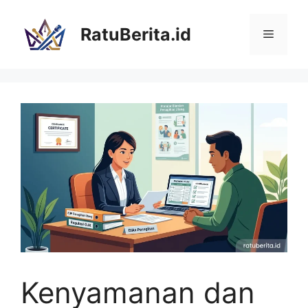
Langsung
ke
RatuBerita.id
Menu
isi
Kenyamanan dan