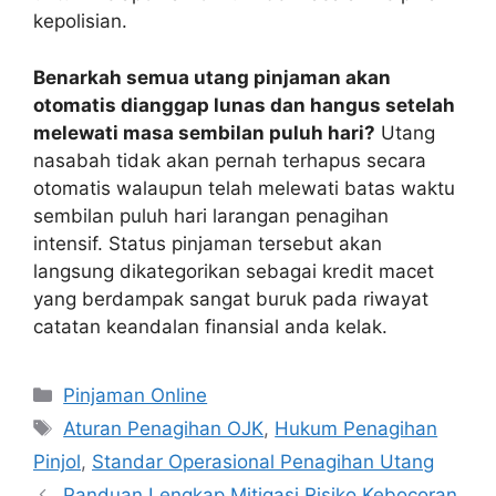
kepolisian.
Benarkah semua utang pinjaman akan
otomatis dianggap lunas dan hangus setelah
melewati masa sembilan puluh hari?
Utang
nasabah tidak akan pernah terhapus secara
otomatis walaupun telah melewati batas waktu
sembilan puluh hari larangan penagihan
intensif. Status pinjaman tersebut akan
langsung dikategorikan sebagai kredit macet
yang berdampak sangat buruk pada riwayat
catatan keandalan finansial anda kelak.
Kategori
Pinjaman Online
Tag
Aturan Penagihan OJK
,
Hukum Penagihan
Pinjol
,
Standar Operasional Penagihan Utang
Panduan Lengkap Mitigasi Risiko Kebocoran