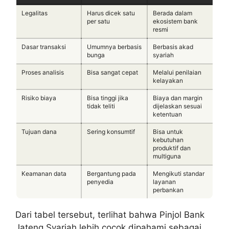
Legalitas
Harus dicek satu
Berada dalam
per satu
ekosistem bank
resmi
Dasar transaksi
Umumnya berbasis
Berbasis akad
bunga
syariah
Proses analisis
Bisa sangat cepat
Melalui penilaian
kelayakan
Risiko biaya
Bisa tinggi jika
Biaya dan margin
tidak teliti
dijelaskan sesuai
ketentuan
Tujuan dana
Sering konsumtif
Bisa untuk
kebutuhan
produktif dan
multiguna
Keamanan data
Bergantung pada
Mengikuti standar
penyedia
layanan
perbankan
Dari tabel tersebut, terlihat bahwa Pinjol Bank
Jateng Syariah lebih cocok dipahami sebagai