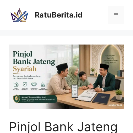
Langsung
ke
RatuBerita.id
Menu
isi
Pinjol Bank Jateng