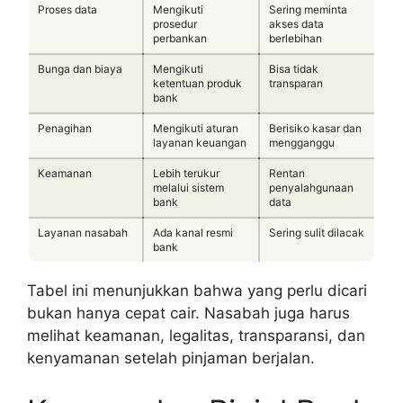
Proses data
Mengikuti
Sering meminta
prosedur
akses data
perbankan
berlebihan
Bunga dan biaya
Mengikuti
Bisa tidak
ketentuan produk
transparan
bank
Penagihan
Mengikuti aturan
Berisiko kasar dan
layanan keuangan
mengganggu
Keamanan
Lebih terukur
Rentan
melalui sistem
penyalahgunaan
bank
data
Layanan nasabah
Ada kanal resmi
Sering sulit dilacak
bank
Tabel ini menunjukkan bahwa yang perlu dicari
bukan hanya cepat cair. Nasabah juga harus
melihat keamanan, legalitas, transparansi, dan
kenyamanan setelah pinjaman berjalan.