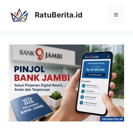
Langsung
ke
RatuBerita.id
Menu
isi