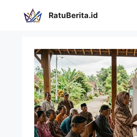
Langsung
ke
RatuBerita.id
isi