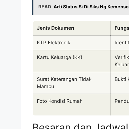
READ
Arti Status Si Di Siks Ng Kemens
Jenis Dokumen
Fungs
KTP Elektronik
Identi
Kartu Keluarga (KK)
Verifi
Kelua
Surat Keterangan Tidak
Bukti
Mampu
Foto Kondisi Rumah
Pendu
Besaran dan Jadwal