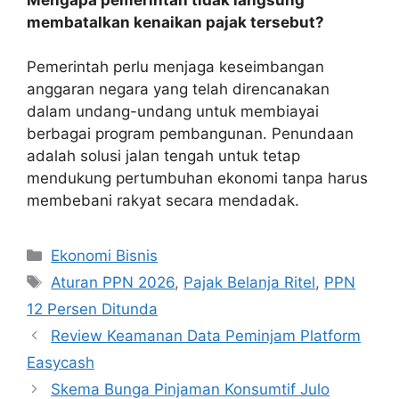
membatalkan kenaikan pajak tersebut?
Pemerintah perlu menjaga keseimbangan
anggaran negara yang telah direncanakan
dalam undang-undang untuk membiayai
berbagai program pembangunan. Penundaan
adalah solusi jalan tengah untuk tetap
mendukung pertumbuhan ekonomi tanpa harus
membebani rakyat secara mendadak.
Kategori
Ekonomi Bisnis
Tag
Aturan PPN 2026
,
Pajak Belanja Ritel
,
PPN
12 Persen Ditunda
Review Keamanan Data Peminjam Platform
Easycash
Skema Bunga Pinjaman Konsumtif Julo