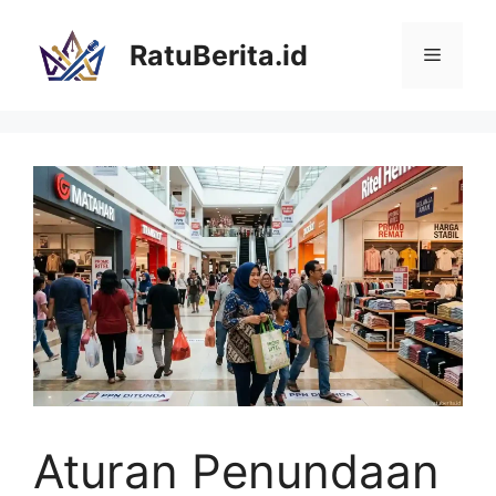
Langsung
ke
RatuBerita.id
Menu
isi
Aturan Penundaan