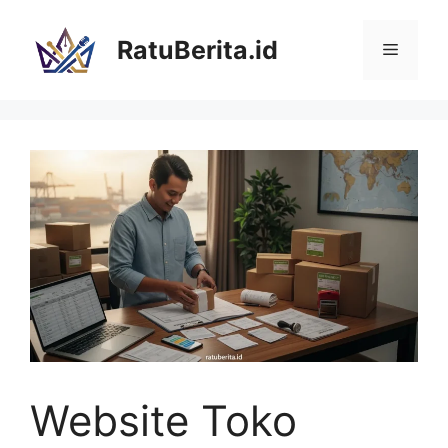
Langsung
ke
RatuBerita.id
Menu
isi
Website Toko