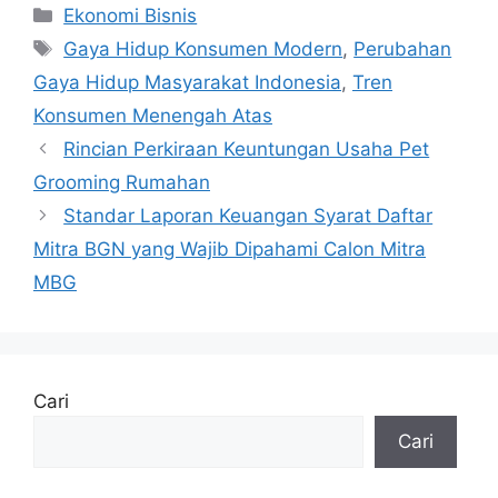
Kategori
Ekonomi Bisnis
Tag
Gaya Hidup Konsumen Modern
,
Perubahan
Gaya Hidup Masyarakat Indonesia
,
Tren
Konsumen Menengah Atas
Rincian Perkiraan Keuntungan Usaha Pet
Grooming Rumahan
Standar Laporan Keuangan Syarat Daftar
Mitra BGN yang Wajib Dipahami Calon Mitra
MBG
Cari
Cari