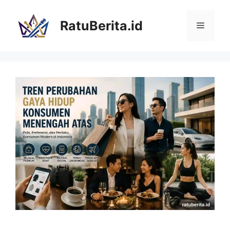
Langsung
ke
RatuBerita.id
Menu
isi