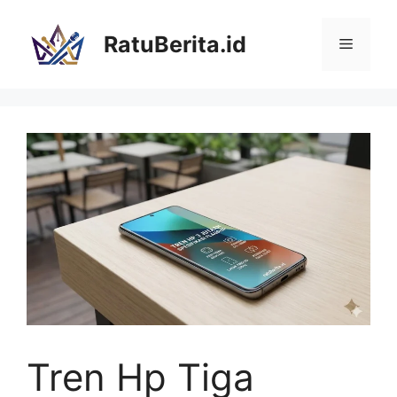
Langsung
ke
RatuBerita.id
Menu
isi
Tren Hp Tiga