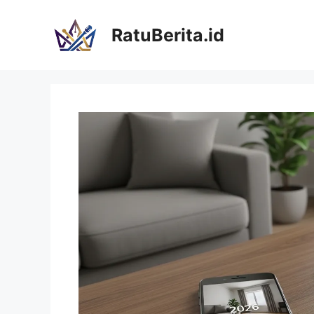
Langsung
ke
RatuBerita.id
isi