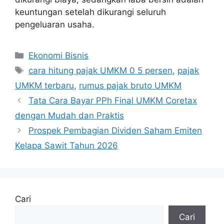
keuntungan setelah dikurangi seluruh
pengeluaran usaha.
Kategori
Ekonomi Bisnis
Tag
cara hitung pajak UMKM 0 5 persen
,
pajak
UMKM terbaru
,
rumus pajak bruto UMKM
Tata Cara Bayar PPh Final UMKM Coretax
dengan Mudah dan Praktis
Prospek Pembagian Dividen Saham Emiten
Kelapa Sawit Tahun 2026
Cari
Cari