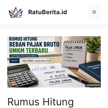
Langsung
ke
RatuBerita.id
Menu
isi
Rumus Hitung