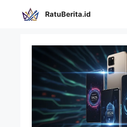
Langsung
ke
RatuBerita.id
isi