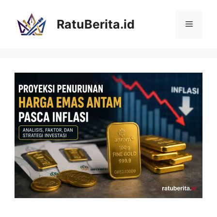
Langsung
ke
RatuBerita.id
Menu
isi