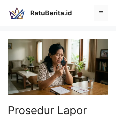
Langsung
ke
RatuBerita.id
Menu
isi
Prosedur Lapor