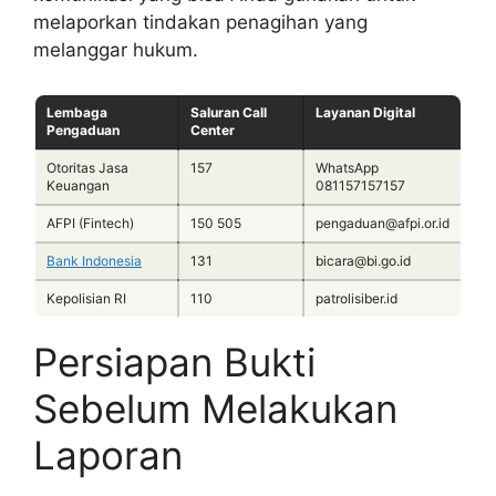
melaporkan tindakan penagihan yang
melanggar hukum.
Lembaga
Saluran Call
Layanan Digital
Pengaduan
Center
Otoritas Jasa
157
WhatsApp
Keuangan
081157157157
AFPI (Fintech)
150 505
pengaduan@afpi.or.id
Bank Indonesia
131
bicara@bi.go.id
Kepolisian RI
110
patrolisiber.id
Persiapan Bukti
Sebelum Melakukan
Laporan