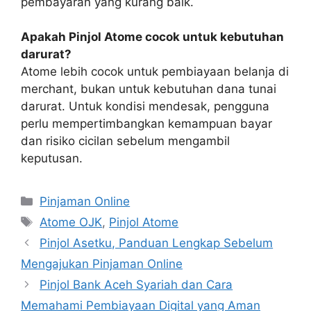
pembayaran yang kurang baik.
Apakah Pinjol Atome cocok untuk kebutuhan
darurat?
Atome lebih cocok untuk pembiayaan belanja di
merchant, bukan untuk kebutuhan dana tunai
darurat. Untuk kondisi mendesak, pengguna
perlu mempertimbangkan kemampuan bayar
dan risiko cicilan sebelum mengambil
keputusan.
Kategori
Pinjaman Online
Tag
Atome OJK
,
Pinjol Atome
Pinjol Asetku, Panduan Lengkap Sebelum
Mengajukan Pinjaman Online
Pinjol Bank Aceh Syariah dan Cara
Memahami Pembiayaan Digital yang Aman