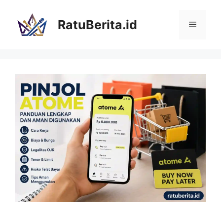
Langsung
ke
RatuBerita.id
Menu
isi