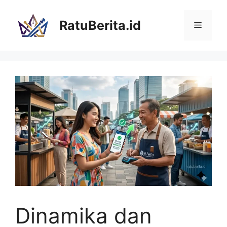
Langsung
ke
RatuBerita.id
Menu
isi
Dinamika dan