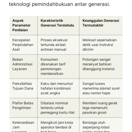
teknologi pemindahbukuan antar generasi.
Aspek
Karakteristik
Keunggulan Generasi
Parameter
Generasi Terdahulu
Termutakhir
Penilaian
Kecepatan
Proses eksekusi
Melesat sepersekian
Perpindahan
tertunda akibat
detik usai instruksi
Aset
antrean manual
dikirim
Beban
Konsumen
Potongan sangat
Administrasi
dikenakan tarif
merakyat bahkan
Layanan
pemotongan
ditanggung instansi
memberatkan
Fleksibilitas
Kaku dan menuntut
Sangat luwes
Tujuan Dana
hafalan kombinasi
menerima alamat surel
acak angka
atau nomor hape
Plafon Batas
Dibatasi nominal
Memberi ruang gerak
Pengiriman
tertentu untuk
lega memenuhi
pemegang kartu ritel
pasokan grosir
Ketersediaan
Mengikuti jam kerja
Bersiaga utuh
Jam
aparatur berdasi di
sepanjang rotasi
Layanan
hari biasa
waktu siang dan