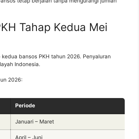
ansos tetap berjalan tanpa mengurangi jumlah
PKH Tahap Kedua Mei
p kedua bansos PKH tahun 2026. Penyaluran
layah Indonesia.
hun 2026:
Periode
Januari – Maret
April – Juni