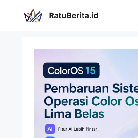
Langsung
ke
RatuBerita.id
isi