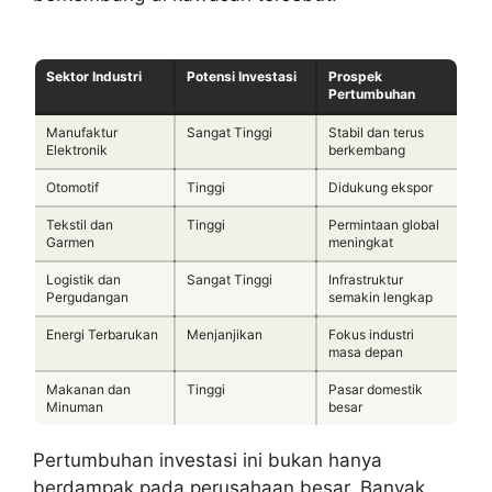
Sektor Industri
Potensi Investasi
Prospek
Pertumbuhan
Manufaktur
Sangat Tinggi
Stabil dan terus
Elektronik
berkembang
Otomotif
Tinggi
Didukung ekspor
Tekstil dan
Tinggi
Permintaan global
Garmen
meningkat
Logistik dan
Sangat Tinggi
Infrastruktur
Pergudangan
semakin lengkap
Energi Terbarukan
Menjanjikan
Fokus industri
masa depan
Makanan dan
Tinggi
Pasar domestik
Minuman
besar
Pertumbuhan investasi ini bukan hanya
berdampak pada perusahaan besar. Banyak