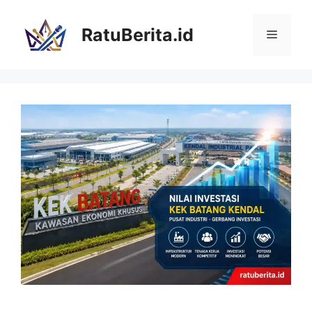
Langsung
ke
RatuBerita.id
Menu
isi