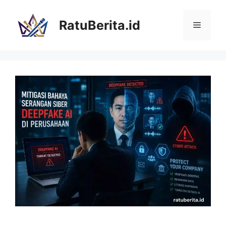
Langsung
ke
RatuBerita.id
Menu
isi