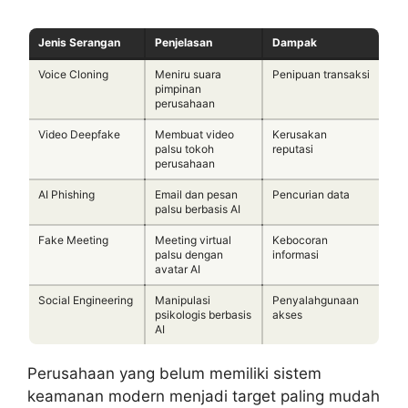
Jenis Serangan
Penjelasan
Dampak
Voice Cloning
Meniru suara
Penipuan transaksi
pimpinan
perusahaan
Video Deepfake
Membuat video
Kerusakan
palsu tokoh
reputasi
perusahaan
AI Phishing
Email dan pesan
Pencurian data
palsu berbasis AI
Fake Meeting
Meeting virtual
Kebocoran
palsu dengan
informasi
avatar AI
Social Engineering
Manipulasi
Penyalahgunaan
psikologis berbasis
akses
AI
Perusahaan yang belum memiliki sistem
keamanan modern menjadi target paling mudah