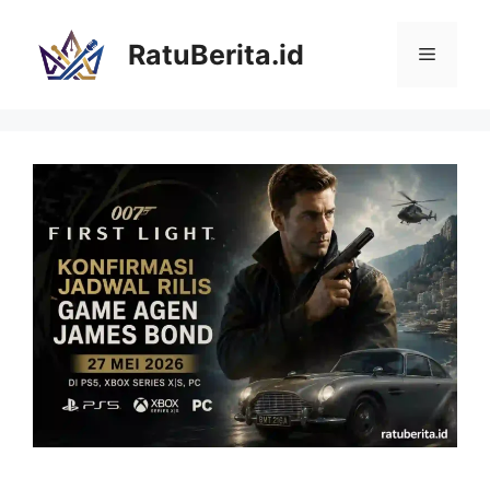
Langsung
ke
RatuBerita.id
Menu
isi