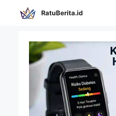
Langsung
ke
RatuBerita.id
isi