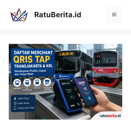
Langsung
ke
RatuBerita.id
Menu
isi