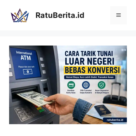
Langsung
ke
RatuBerita.id
Menu
isi