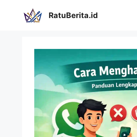
Langsung
ke
RatuBerita.id
isi