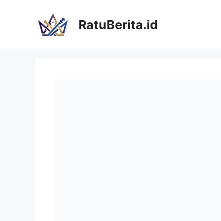
Langsung
ke
RatuBerita.id
isi