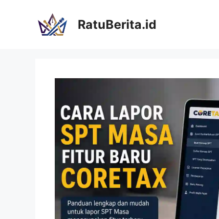
Langsung
ke
RatuBerita.id
isi