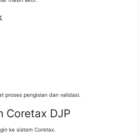
ar masih aktif.
k
proses pengisian dan validasi.
m Coretax DJP
gin ke sistem Coretax.