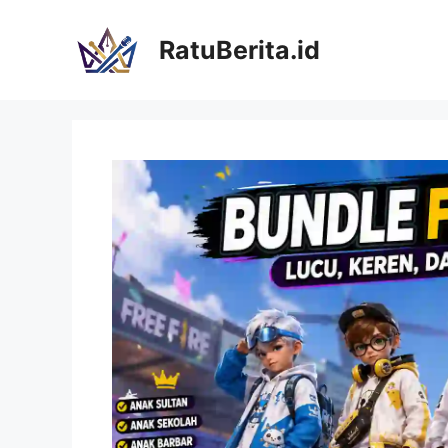
Langsung
ke
RatuBerita.id
isi