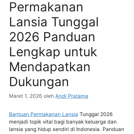
Permakanan
Lansia Tunggal
2026 Panduan
Lengkap untuk
Mendapatkan
Dukungan
Maret 1, 2026
oleh
Andi Pratama
Bantuan Permakanan Lansia
Tunggal 2026
menjadi topik vital bagi banyak keluarga dan
lansia yang hidup sendiri di Indonesia. Panduan