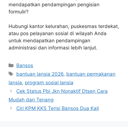
mendapatkan pendampingan pengisian
formulir?
Hubungi kantor kelurahan, puskesmas terdekat,
atau pos pelayanan sosial di wilayah Anda
untuk mendapatkan pendampingan
administrasi dan informasi lebih lanjut.
Kategori
Bansos
Tag
bantuan lansia 2026
,
bantuan permakanan
lansia
,
program sosial lansia
Cek Status Pbi Jkn Nonaktif Dtsen Cara
Mudah dan Tenang
Ciri KPM KKS Terisi Bansos Dua Kali