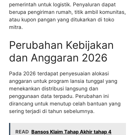
pemerintah untuk logistik. Penyaluran dapat
berupa pengiriman rumah, titik ambil komunitas,
atau kupon pangan yang ditukarkan di toko
mitra.
Perubahan Kebijakan
dan Anggaran 2026
Pada 2026 terdapat penyesuaian alokasi
anggaran untuk program lansia tunggal yang
menekankan distribusi langsung dan
penggunaan data terpadu. Perubahan ini
dirancang untuk menutup celah bantuan yang
sering terjadi di tahun sebelumnya.
READ
Bansos Klaim Tahap Akhir tahap 4