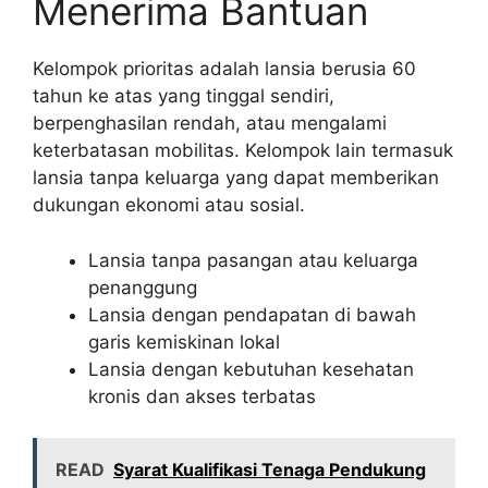
Menerima Bantuan
Kelompok prioritas adalah lansia berusia 60
tahun ke atas yang tinggal sendiri,
berpenghasilan rendah, atau mengalami
keterbatasan mobilitas. Kelompok lain termasuk
lansia tanpa keluarga yang dapat memberikan
dukungan ekonomi atau sosial.
Lansia tanpa pasangan atau keluarga
penanggung
Lansia dengan pendapatan di bawah
garis kemiskinan lokal
Lansia dengan kebutuhan kesehatan
kronis dan akses terbatas
READ
Syarat Kualifikasi Tenaga Pendukung