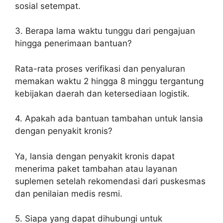
sosial setempat.
3. Berapa lama waktu tunggu dari pengajuan
hingga penerimaan bantuan?
Rata-rata proses verifikasi dan penyaluran
memakan waktu 2 hingga 8 minggu tergantung
kebijakan daerah dan ketersediaan logistik.
4. Apakah ada bantuan tambahan untuk lansia
dengan penyakit kronis?
Ya, lansia dengan penyakit kronis dapat
menerima paket tambahan atau layanan
suplemen setelah rekomendasi dari puskesmas
dan penilaian medis resmi.
5. Siapa yang dapat dihubungi untuk