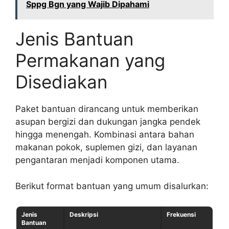
Sppg Bgn yang Wajib Dipahami
Jenis Bantuan
Permakanan yang
Disediakan
Paket bantuan dirancang untuk memberikan
asupan bergizi dan dukungan jangka pendek
hingga menengah. Kombinasi antara bahan
makanan pokok, suplemen gizi, dan layanan
pengantaran menjadi komponen utama.
Berikut format bantuan yang umum disalurkan:
Jenis
Deskripsi
Frekuensi
Bantuan