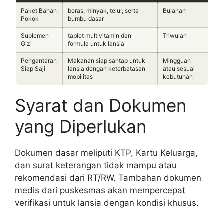
Paket Bahan
beras, minyak, telur, serta
Bulanan
Pokok
bumbu dasar
Suplemen
tablet multivitamin dan
Triwulan
Gizi
formula untuk lansia
Pengantaran
Makanan siap santap untuk
Mingguan
Siap Saji
lansia dengan keterbatasan
atau sesuai
mobilitas
kebutuhan
Syarat dan Dokumen
yang Diperlukan
Dokumen dasar meliputi KTP, Kartu Keluarga,
dan surat keterangan tidak mampu atau
rekomendasi dari RT/RW. Tambahan dokumen
medis dari puskesmas akan mempercepat
verifikasi untuk lansia dengan kondisi khusus.