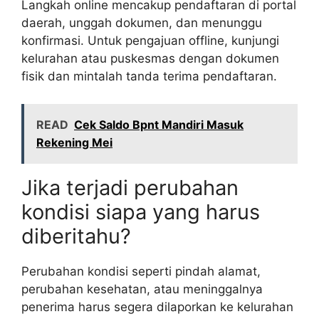
Langkah online mencakup pendaftaran di portal
daerah, unggah dokumen, dan menunggu
konfirmasi. Untuk pengajuan offline, kunjungi
kelurahan atau puskesmas dengan dokumen
fisik dan mintalah tanda terima pendaftaran.
READ
Cek Saldo Bpnt Mandiri Masuk
Rekening Mei
Jika terjadi perubahan
kondisi siapa yang harus
diberitahu?
Perubahan kondisi seperti pindah alamat,
perubahan kesehatan, atau meninggalnya
penerima harus segera dilaporkan ke kelurahan