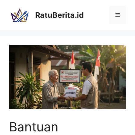
Langsung
ke
RatuBerita.id
Menu
isi
Bantuan