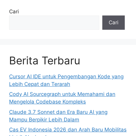
Cari
Cari
Berita Terbaru
Cursor AI IDE untuk Pengembangan Kode yang
Lebih Cepat dan Terarah
Cody AI Sourcegraph untuk Memahami dan
Mengelola Codebase Kompleks
Claude 3.7 Sonnet dan Era Baru AI yang
Mampu Berpikir Lebih Dalam
Cas EV Indonesia 2026 dan Arah Baru Mobilitas