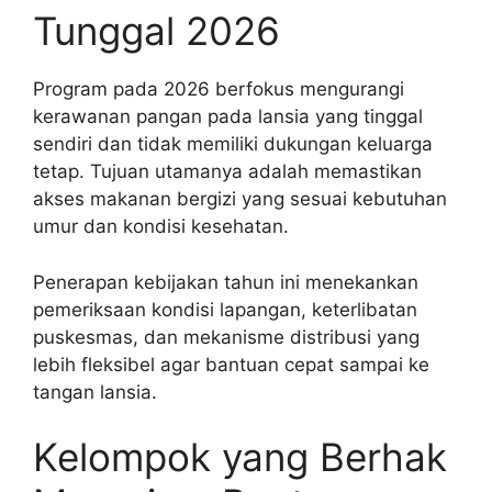
Tunggal 2026
Program pada 2026 berfokus mengurangi
kerawanan pangan pada lansia yang tinggal
sendiri dan tidak memiliki dukungan keluarga
tetap. Tujuan utamanya adalah memastikan
akses makanan bergizi yang sesuai kebutuhan
umur dan kondisi kesehatan.
Penerapan kebijakan tahun ini menekankan
pemeriksaan kondisi lapangan, keterlibatan
puskesmas, dan mekanisme distribusi yang
lebih fleksibel agar bantuan cepat sampai ke
tangan lansia.
Kelompok yang Berhak