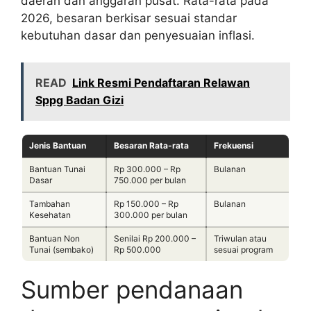
daerah dan anggaran pusat. Rata-rata pada
2026, besaran berkisar sesuai standar
kebutuhan dasar dan penyesuaian inflasi.
READ
Link Resmi Pendaftaran Relawan
Sppg Badan Gizi
Jenis Bantuan
Besaran Rata-rata
Frekuensi
Bantuan Tunai
Rp 300.000 – Rp
Bulanan
Dasar
750.000 per bulan
Tambahan
Rp 150.000 – Rp
Bulanan
Kesehatan
300.000 per bulan
Bantuan Non
Senilai Rp 200.000 –
Triwulan atau
Tunai (sembako)
Rp 500.000
sesuai program
Sumber pendanaan