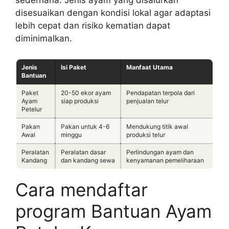
sederhana. Jenis ayam yang disalurkan
disesuaikan dengan kondisi lokal agar adaptasi
lebih cepat dan risiko kematian dapat
diminimalkan.
Jenis
Isi Paket
Manfaat Utama
Bantuan
Paket
20-50 ekor ayam
Pendapatan terpola dari
Ayam
siap produksi
penjualan telur
Petelur
Pakan
Pakan untuk 4-6
Mendukung titik awal
Awal
minggu
produksi telur
Peralatan
Peralatan dasar
Perlindungan ayam dan
Kandang
dan kandang sewa
kenyamanan pemeliharaan
Cara mendaftar
program Bantuan Ayam