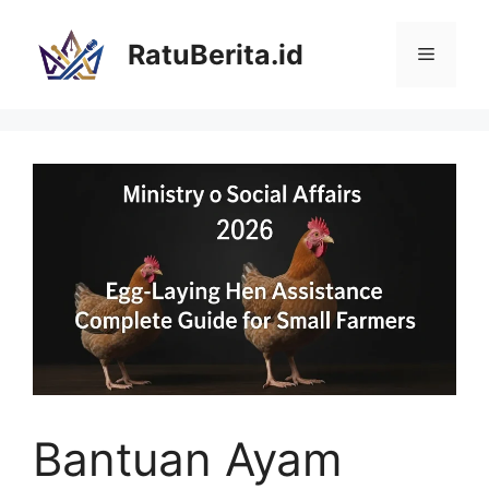
Langsung
ke
RatuBerita.id
Menu
isi
Bantuan Ayam