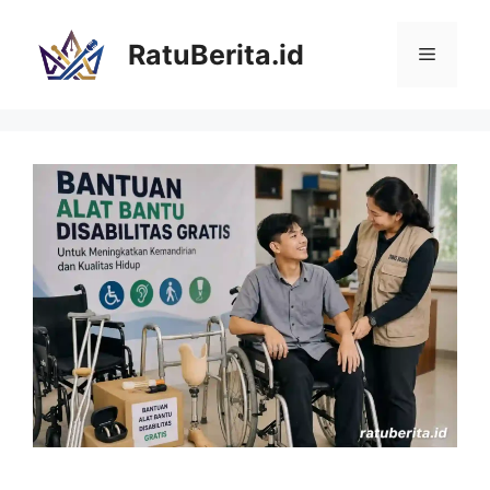
Langsung
ke
RatuBerita.id
Menu
isi