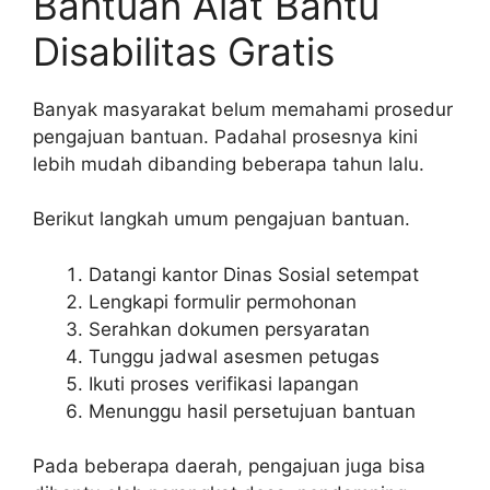
Bantuan Alat Bantu
Disabilitas Gratis
Banyak masyarakat belum memahami prosedur
pengajuan bantuan. Padahal prosesnya kini
lebih mudah dibanding beberapa tahun lalu.
Berikut langkah umum pengajuan bantuan.
Datangi kantor Dinas Sosial setempat
Lengkapi formulir permohonan
Serahkan dokumen persyaratan
Tunggu jadwal asesmen petugas
Ikuti proses verifikasi lapangan
Menunggu hasil persetujuan bantuan
Pada beberapa daerah, pengajuan juga bisa