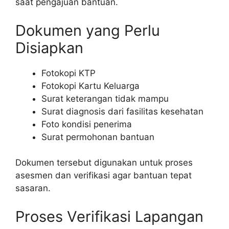
saat pengajuan bantuan.
Dokumen yang Perlu
Disiapkan
Fotokopi KTP
Fotokopi Kartu Keluarga
Surat keterangan tidak mampu
Surat diagnosis dari fasilitas kesehatan
Foto kondisi penerima
Surat permohonan bantuan
Dokumen tersebut digunakan untuk proses
asesmen dan verifikasi agar bantuan tepat
sasaran.
Proses Verifikasi Lapangan