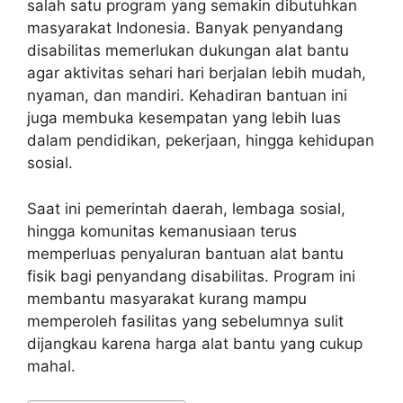
salah satu program yang semakin dibutuhkan
masyarakat Indonesia. Banyak penyandang
disabilitas memerlukan dukungan alat bantu
agar aktivitas sehari hari berjalan lebih mudah,
nyaman, dan mandiri. Kehadiran bantuan ini
juga membuka kesempatan yang lebih luas
dalam pendidikan, pekerjaan, hingga kehidupan
sosial.
Saat ini pemerintah daerah, lembaga sosial,
hingga komunitas kemanusiaan terus
memperluas penyaluran bantuan alat bantu
fisik bagi penyandang disabilitas. Program ini
membantu masyarakat kurang mampu
memperoleh fasilitas yang sebelumnya sulit
dijangkau karena harga alat bantu yang cukup
mahal.