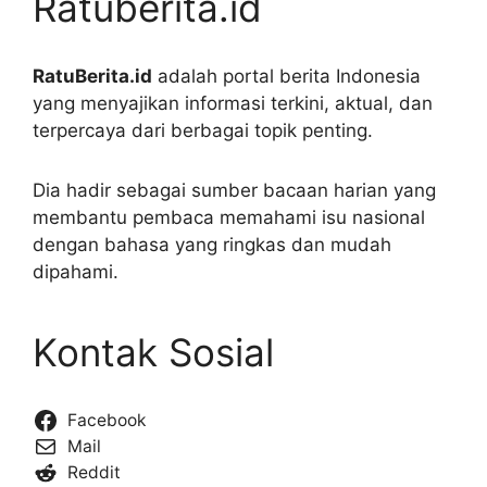
Ratuberita.id
RatuBerita.id
adalah portal berita Indonesia
yang menyajikan informasi terkini, aktual, dan
terpercaya dari berbagai topik penting.
Dia hadir sebagai sumber bacaan harian yang
membantu pembaca memahami isu nasional
dengan bahasa yang ringkas dan mudah
dipahami.
Kontak Sosial
Facebook
Mail
Reddit