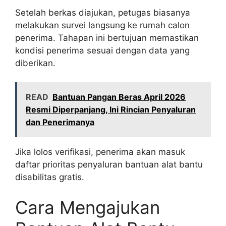
Setelah berkas diajukan, petugas biasanya
melakukan survei langsung ke rumah calon
penerima. Tahapan ini bertujuan memastikan
kondisi penerima sesuai dengan data yang
diberikan.
READ
Bantuan Pangan Beras April 2026
Resmi Diperpanjang, Ini Rincian Penyaluran
dan Penerimanya
Jika lolos verifikasi, penerima akan masuk
daftar prioritas penyaluran bantuan alat bantu
disabilitas gratis.
Cara Mengajukan