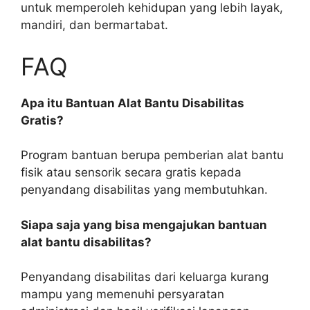
untuk memperoleh kehidupan yang lebih layak,
mandiri, dan bermartabat.
FAQ
Apa itu Bantuan Alat Bantu Disabilitas
Gratis?
Program bantuan berupa pemberian alat bantu
fisik atau sensorik secara gratis kepada
penyandang disabilitas yang membutuhkan.
Siapa saja yang bisa mengajukan bantuan
alat bantu disabilitas?
Penyandang disabilitas dari keluarga kurang
mampu yang memenuhi persyaratan