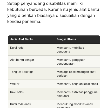
Setiap penyandang disabilitas memiliki
kebutuhan berbeda. Karena itu jenis alat bantu
yang diberikan biasanya disesuaikan dengan
kondisi penerima.
Jenis Alat Bantu
Fungsi Utama
Kursi roda
Membantu mobilitas
pengguna
Alat bantu dengar
Membantu gangguan
pendengaran
Tongkat kaki tiga
Menjaga keseimbangan saat
berjalan
Walker
Membantu berjalan lebih stabil
Kaki palsu
Membantu aktivitas pengguna
amputasi
Kursi roda anak
Mendukung mobilitas anak
disabilitas