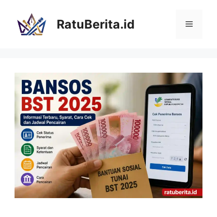
Langsung
ke
RatuBerita.id
Menu
isi