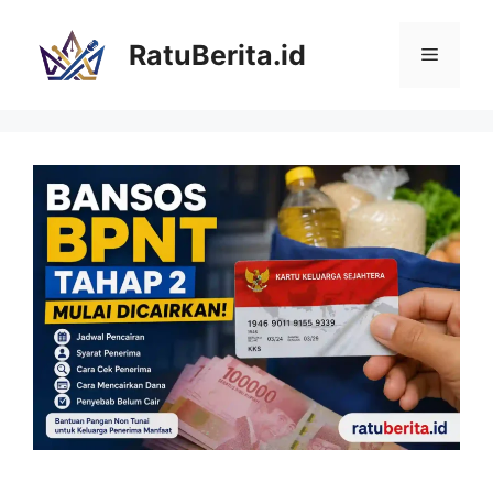
Langsung
ke
RatuBerita.id
Menu
isi