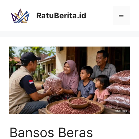
Langsung
ke
RatuBerita.id
Menu
isi
Bansos Beras