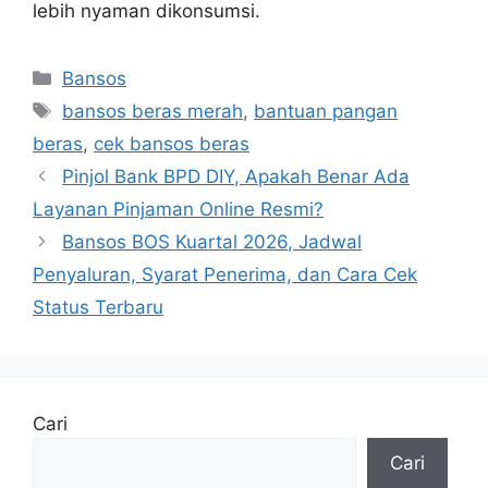
lebih nyaman dikonsumsi.
Kategori
Bansos
Tag
bansos beras merah
,
bantuan pangan
beras
,
cek bansos beras
Pinjol Bank BPD DIY, Apakah Benar Ada
Layanan Pinjaman Online Resmi?
Bansos BOS Kuartal 2026, Jadwal
Penyaluran, Syarat Penerima, dan Cara Cek
Status Terbaru
Cari
Cari