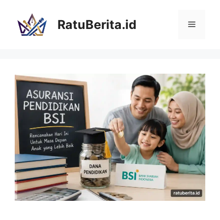
Langsung
ke
RatuBerita.id
Menu
isi