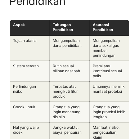
Pendidikan
Aspek
Tabungan
Asuransi
Pendidikan
Pendidikan
Tujuan utama
Mengumpulkan
Mengumpulkan
dana pendidikan
dana sekaligus
memberi
perlindungan
Sistem setoran
Rutin sesuai
Premi atau
pilihan nasabah
kontribusi sesuai
polis
Perlindungan
Terbatas atau
Umumnya memiliki
risiko
mengikuti fitur
manfaat proteksi
produk
Cocok untuk
Orang tua yang
Orang tua yang
ingin menabung
ingin proteksi lebih
disiplin
lengkap
Hal yang wajib
Jangka waktu,
Manfaat, risiko,
dicek
biaya, pencairan
pengecualian,
klaim