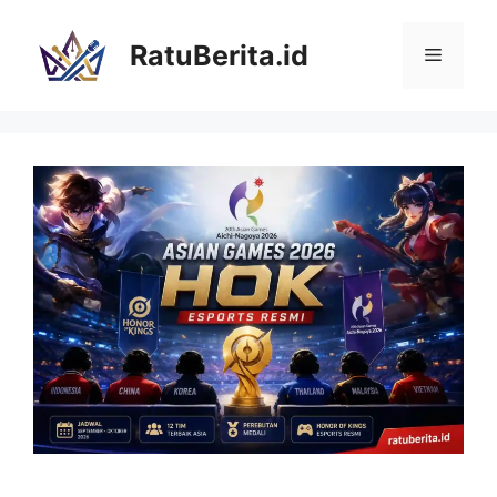
Langsung
ke
RatuBerita.id
Menu
isi