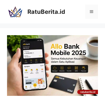
Langsung
ke
RatuBerita.id
Menu
isi